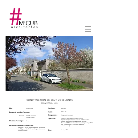
CONSTRUCTION DE DEUX LOGEMENTS
MONTREUIL (93
)
Lieu :
Surfaces :
180m² SDP
Montreuil (93)
Coût :
425K € HT
Equipe de maîtrise d'oeuvre :
Programme :
2 logements individuels
Architecte :
M'CUB architectes
Christian Hackel
Spéficités :
Dalle RDC béton (plancher/hourdis isolants)
Superstructure (enveloppe en caissons préfabriqués bois /
Maîtrise d'ouvrage :
Privée
isolation laine de bois / bardage douglas pré-grisé),
Plancher CLT, Menuiseries extérieures bois triple vitrage, PAC
4 en 1 (chauffage, ECS, ventilation double flux,
Performances environnemantales :
rafraichissement)
Etancheité à l'air Q4, toiture végétalisée, récupération
des EP, gestion des EP à la parcelle (pas de renvoi sur
Etat :
Livraison 2024
le réseau collectif)