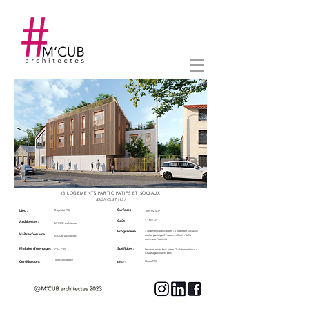
13 LOGEMENTS PARTICIPATIFS ET SOCIAUX
BAGNOLET (93)
Surfaces :
Lieu :
Bagnolet (93)
1094 m2 SDP
Coût :
2,1 M€ HT
Architectes :
M'CUB architectes
Programme :
7 logements participatifs / 6 logement sociaux /
Maître d'oeuvre :
Atelier participatif / Jardin collectif / Salle
M'CUB architectes
commune / Activité
Maîtrise d'ouvrage :
Spéficités :
CPA CPS
Structure mixte bois béton / Isolation métisse /
Chauffage collectif bois
Tend vers BBE+
Certification :
Phase PRO
Etat :