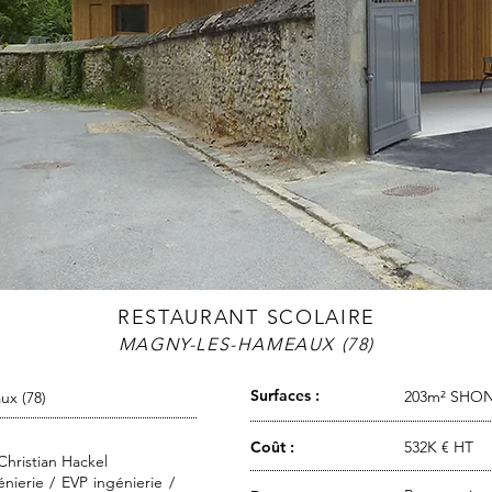
RESTAURANT SCOLAIRE
MAGNY-LES-HAMEAUX (78)
Surfaces :
203m² SHO
x (78)
Coût :
532K € HT
hristian Hackel
nierie / EVP ingénierie /