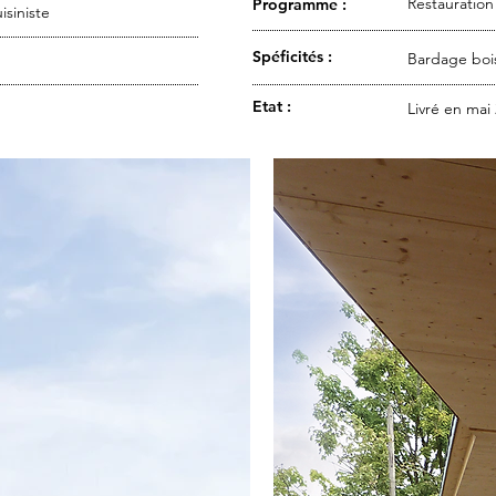
Restauration 
Programme :
isiniste
Spéficités :
Bardage bois
Etat :
Livré en mai